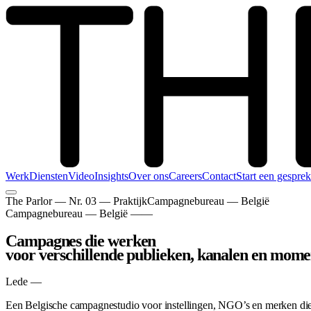
Werk
Diensten
Video
Insights
Over ons
Careers
Contact
Start een gesprek
The Parlor —
Nr. 03 — Praktijk
Campagnebureau — België
Campagnebureau — België
——
Campagnes die werken
voor verschillende publieken, kanalen en mom
Lede —
Een Belgische campagnestudio voor instellingen, NGO’s en merken die 