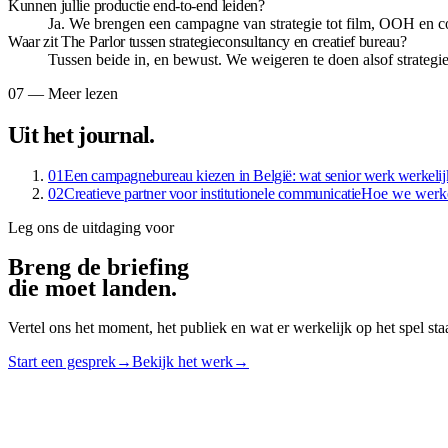
Kunnen jullie productie end-to-end leiden?
Ja. We brengen een campagne van strategie tot film, OOH en c
Waar zit The Parlor tussen strategieconsultancy en creatief bureau?
Tussen beide in, en bewust. We weigeren te doen alsof strategie 
07 — Meer lezen
Uit het journal
.
01
Een campagnebureau kiezen in België: wat senior werk werkelij
02
Creatieve partner voor institutionele communicatie
Hoe we werke
Leg ons de uitdaging voor
Breng de briefing
die moet landen
.
Vertel ons het moment, het publiek en wat er werkelijk op het spel st
Start een gesprek
→
Bekijk het werk
→