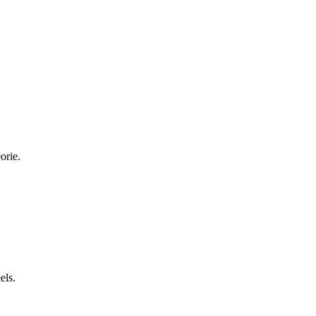
orie.
els.