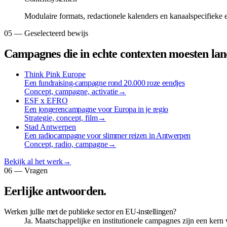
Modulaire formats, redactionele kalenders en kanaalspecifieke e
05 — Geselecteerd bewijs
Campagnes die in echte contexten moesten lan
Think Pink Europe
Een fundraising-campagne rond 20.000 roze eendjes
Concept, campagne, activatie
→
ESF x EFRO
Een jongerencampagne voor Europa in je regio
Strategie, concept, film
→
Stad Antwerpen
Een radiocampagne voor slimmer reizen in Antwerpen
Concept, radio, campagne
→
Bekijk al het werk
→
06 — Vragen
Eerlijke antwoorden.
Werken jullie met de publieke sector en EU-instellingen?
Ja. Maatschappelijke en institutionele campagnes zijn een kern 