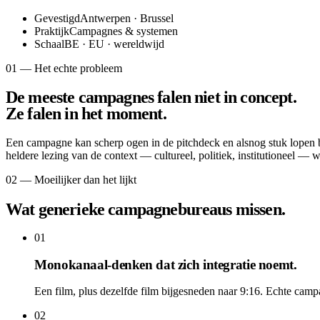
Gevestigd
Antwerpen · Brussel
Praktijk
Campagnes & systemen
Schaal
BE · EU · wereldwijd
01 — Het echte probleem
De meeste campagnes falen niet in concept.
Ze falen in het moment.
Een campagne kan scherp ogen in de pitchdeck en alsnog stuk lopen bi
heldere lezing van de context — cultureel, politiek, institutioneel — w
02 — Moeilijker dan het lijkt
Wat generieke campagnebureaus missen.
01
Monokanaal-denken dat zich integratie noemt.
Een film, plus dezelfde film bijgesneden naar 9:16. Echte cam
02