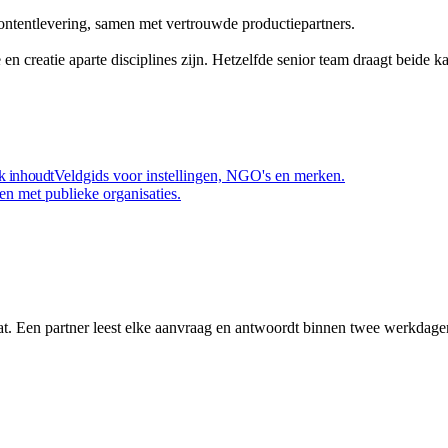
ontentlevering, samen met vertrouwde productiepartners.
en creatie aparte disciplines zijn. Hetzelfde senior team draagt beide k
k inhoudt
Veldgids voor instellingen, NGO's en merken.
n met publieke organisaties.
aat. Een partner leest elke aanvraag en antwoordt binnen twee werkdage