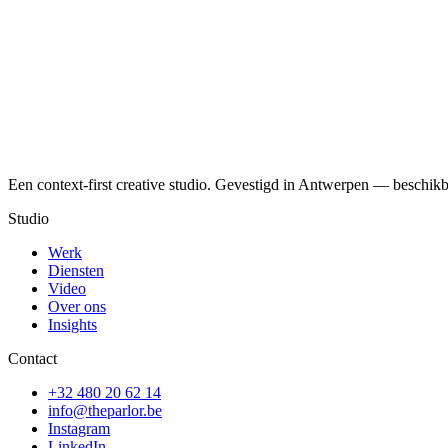
Een context-first creative studio. Gevestigd in Antwerpen — beschikb
Studio
Werk
Diensten
Video
Over ons
Insights
Contact
+32 480 20 62 14
info@theparlor.be
Instagram
LinkedIn