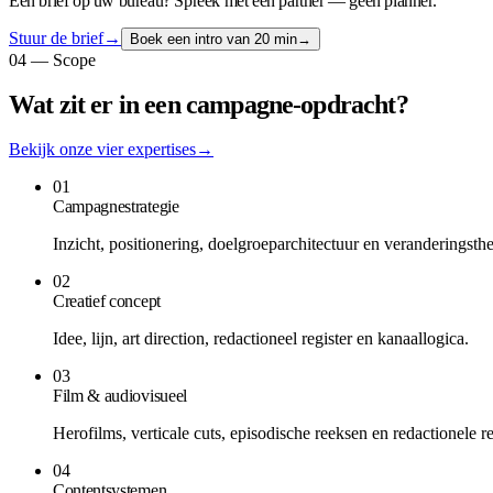
Een brief op uw bureau? Spreek met een partner — geen planner.
Stuur de brief
→
Boek een intro van 20 min
→
04 — Scope
Wat zit er in een campagne-opdracht?
Bekijk onze vier expertises
→
01
Campagnestrategie
Inzicht, positionering, doelgroeparchitectuur en veranderingsthe
02
Creatief concept
Idee, lijn, art direction, redactioneel register en kanaallogica.
03
Film & audiovisueel
Herofilms, verticale cuts, episodische reeksen en redactionele re
04
Contentsystemen