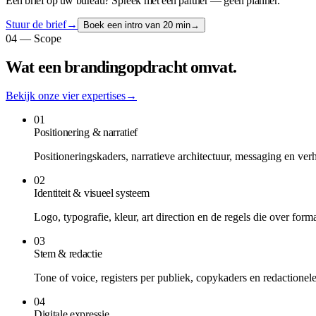
Een brief op uw bureau? Spreek met een partner — geen planner.
Stuur de brief
→
Boek een intro van 20 min
→
04 — Scope
Wat een brandingopdracht omvat.
Bekijk onze vier expertises
→
01
Positionering & narratief
Positioneringskaders, narratieve architectuur, messaging en ver
02
Identiteit & visueel systeem
Logo, typografie, kleur, art direction en de regels die over fo
03
Stem & redactie
Tone of voice, registers per publiek, copykaders en redactionele 
04
Digitale expressie