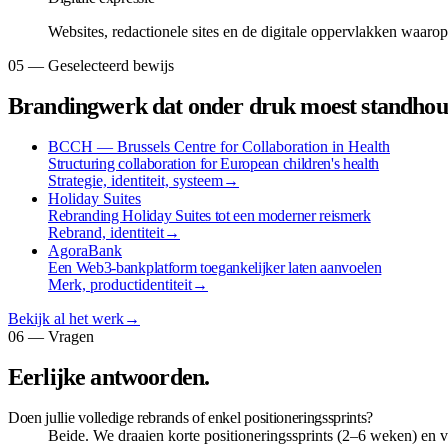
Websites, redactionele sites en de digitale oppervlakken waaro
05 — Geselecteerd bewijs
Brandingwerk dat onder druk moest standhou
BCCH — Brussels Centre for Collaboration in Health
Structuring collaboration for European children's health
Strategie, identiteit, systeem
→
Holiday Suites
Rebranding Holiday Suites tot een moderner reismerk
Rebrand, identiteit
→
AgoraBank
Een Web3-bankplatform toegankelijker laten aanvoelen
Merk, productidentiteit
→
Bekijk al het werk
→
06 — Vragen
Eerlijke antwoorden.
Doen jullie volledige rebrands of enkel positioneringssprints?
Beide. We draaien korte positioneringssprints (2–6 weken) en vol