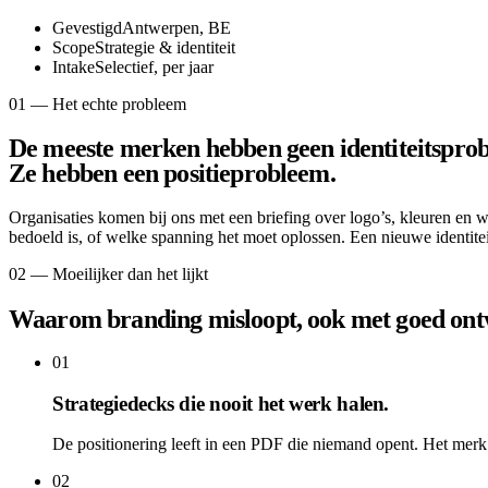
Gevestigd
Antwerpen, BE
Scope
Strategie & identiteit
Intake
Selectief, per jaar
01 — Het echte probleem
De meeste merken hebben geen identiteitspro
Ze hebben een positieprobleem.
Organisaties komen bij ons met een briefing over logo’s, kleuren en we
bedoeld is, of welke spanning het moet oplossen. Een nieuwe identitei
02 — Moeilijker dan het lijkt
Waarom branding misloopt, ook met goed ont
01
Strategiedecks die nooit het werk halen.
De positionering leeft in een PDF die niemand opent. Het merk 
02