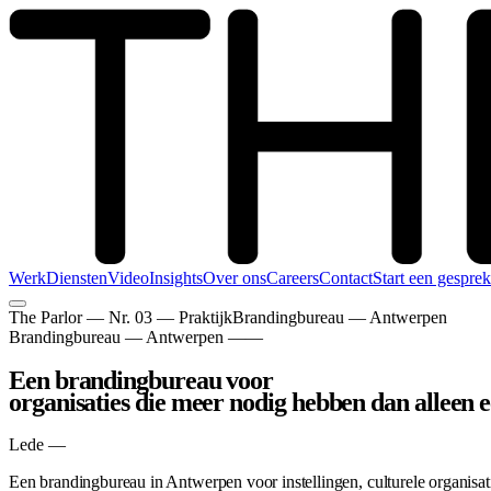
Werk
Diensten
Video
Insights
Over ons
Careers
Contact
Start een gesprek
The Parlor —
Nr. 03 — Praktijk
Brandingbureau — Antwerpen
Brandingbureau — Antwerpen
——
Een brandingbureau voor
organisaties die meer nodig hebben dan alleen 
Lede —
Een brandingbureau in Antwerpen voor instellingen, culturele organisati