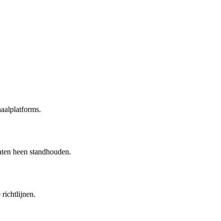
haalplatforms.
rmaten heen standhouden.
richtlijnen.